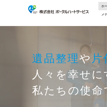
ホ
メ
遺品整理
や
片
人々を幸せに
私たちの使命