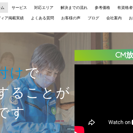
ーム
サービス
対応エリア
解決までの流れ
参考価格
有資格者
ディア掲載実績
よくある質問
お客様の声
ブログ
会社案内
お
CM
付け
で
することが
です