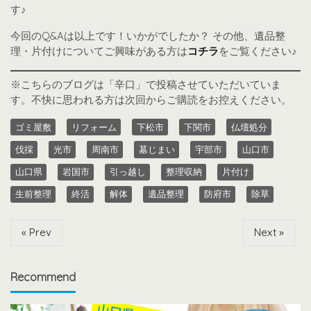
す♪
今回のQ&Aは以上です！いかがでしたか？ その他、遺品整
理・片付けについてご興味がある方は
コチラ
をご覧ください♪
※こちらのブログは「辛口」で投稿させていただいていま
す。不快に思われる方は次回からご購読をお控えください。
ゴミ屋敷
リフォーム
下松市
下関市
仏壇処分
伐採
光市
周南市
墓じまい
宇部市
山口市
山口県
岩国市
引っ越し
整理収納
片付け
生前整理
終活
解体
遺品整理
防府市
除草
« Prev
Next »
Recommend