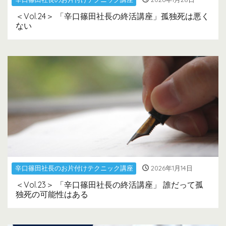
＜Vol.24＞ 「辛口篠田社長の終活講座」孤独死は悪く
ない
辛口篠田社長のお片付けテクニック講座
2026年1月14日
＜Vol.23＞ 「辛口篠田社長の終活講座」 誰だって孤
独死の可能性はある