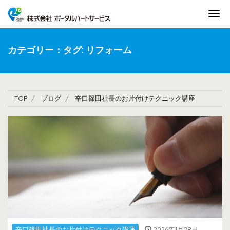
Tog
カテゴリー：タグ:
リフォーム
TOP
ブログ
辛口篠田社長のお片付けテクニック講座
辛口篠田社長のお片付けテクニック講座
2026年1月28日