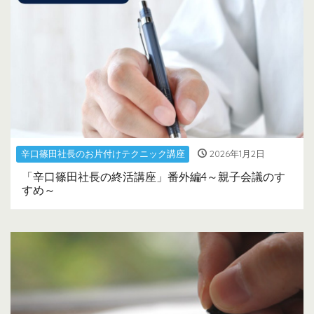
辛口篠田社長のお片付けテクニック講座
2026年1月2日
「辛口篠田社長の終活講座」番外編4～親子会議のす
すめ～