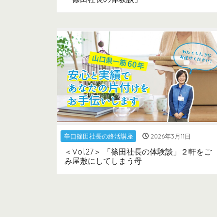
辛口篠田社長の終活講座
2026年3月11日
＜Vol.27＞ 「篠田社長の体験談」２軒をご
み屋敷にしてしまう母