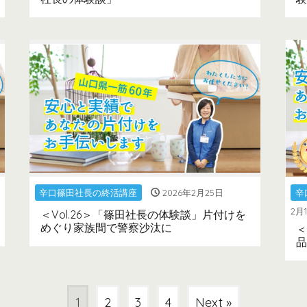
辛口篠田社長の終活講座
2026年2月25日
辛
2月
＜Vol.26＞「篠田社長の体験談」片付けを
めぐり家族間で警察沙汰に
＜
品
1
2
3
4
Next »