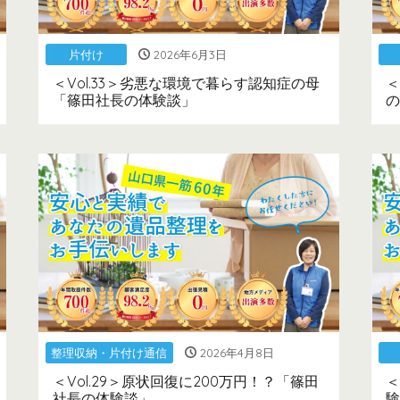
片付け
2026年6月3日
＜Vol.33＞劣悪な環境で暮らす認知症の母
＜
「篠田社長の体験談」
の
整理収納・片付け通信
2026年4月8日
＜Vol.29＞原状回復に200万円！？「篠田
＜
社長の体験談」
験