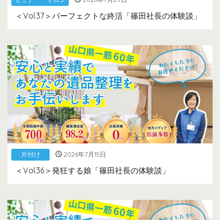
＜Vol.37＞パーフェクトな終活「篠田社長の体験談」
片付け
2026年7月15日
＜Vol.36＞発狂する娘「篠田社長の体験談」