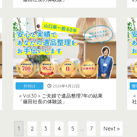
片付け
2026年4月22日
整
＜Vol.30＞ご夫婦で遺品整理7年の結果
＜
「篠田社長の体験談」
社
1
2
3
4
5
…
7
Next »