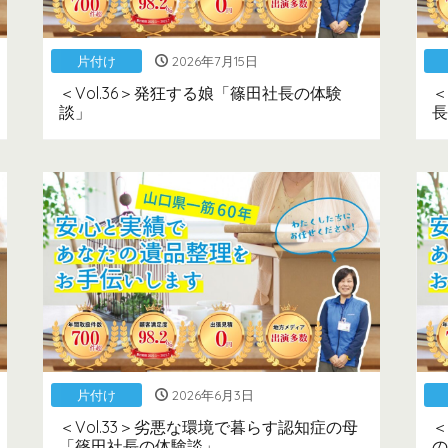
片付け
2026年7月15日
＜Vol.36＞発狂する娘「篠田社長の体験
＜
談」
長
片付け
2026年6月3日
＜Vol.33＞劣悪な環境で暮らす認知症の母
＜
「篠田社長の体験談」
の