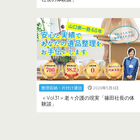
整理収納・片付け通信
2026年5月6日
＜Vol.31＞老々介護の現実「篠田社長の体
験談」